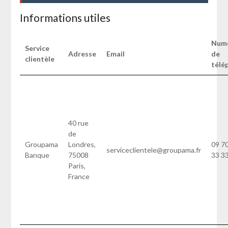
Informations utiles
Num
Service
Adresse
Email
de
clientèle
télé
40 rue
de
Groupama
Londres,
09 7
serviceclientele@groupama.fr
Banque
75008
33 3
Paris,
France